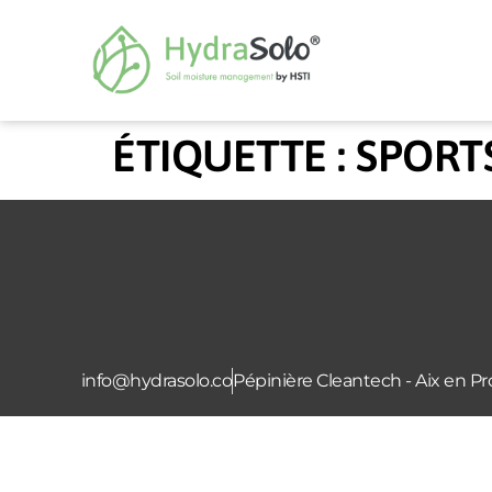
ÉTIQUETTE :
SPORTS
info@hydrasolo.co
Pépinière Cleantech - Aix en 